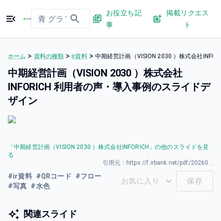
お役立ち記
掲載リクエス
事
ト
>
>
>
ホーム
資料の種類
ir資料
中期経営計画（VISION 2030 ）株式会社IN
中期経営計画（VISION 2030 ）株式会社
INFORICH 利用者の声・導入事例のスライドデ
ザイン
「
中期経営計画（VISION 2030 ）株式会社INFORICH
」の他のスライドを見
る
引用元：
https://f.irbank.net/pdf/20260331/140120260331594135.pdf
#
ir資料
#
QRコード
#
フロー
お気に入り
保存
#
写真
#
水色
関連スライド