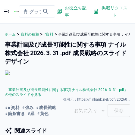
お役立ち記
掲載リクエス
事
ト
>
>
>
ホーム
資料の種類
ir資料
事業計画及び成長可能性に関する事項 ナイル株式会社 
事業計画及び成長可能性に関する事項 ナイル
株式会社 2026. 3. 31 .pdf 成長戦略のスライド
デザイン
「
事業計画及び成長可能性に関する事項 ナイル株式会社 2026. 3. 31 .pdf
」
の他のスライドを見る
引用元：
https://f.irbank.net/pdf/20260331/140120260331594011.pdf
#
ir資料
#
強み
#
成長戦略
お気に入り
保存
#
箇条書き
#
緑
#
黄色
関連スライド