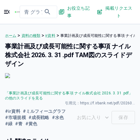
お役立ち記
掲載リクエス
事
ト
>
>
>
ホーム
資料の種類
ir資料
事業計画及び成長可能性に関する事項 ナイル株式会社 
事業計画及び成長可能性に関する事項 ナイル
株式会社 2026. 3. 31 .pdf TAM図のスライドデ
ザイン
「
事業計画及び成長可能性に関する事項 ナイル株式会社 2026. 3. 31 .pdf
」
の他のスライドを見る
引用元：
https://f.irbank.net/pdf/20260331/140120260331594011.pdf
#
ir資料
#
ミルフィーユグラフ
お気に入り
保存
#
市場規模
#
成長戦略
#
水色
#
緑
#
青
#
黄色