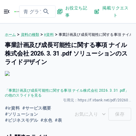
お役立ち記
掲載リクエス
事
ト
>
>
>
ホーム
資料の種類
ir資料
事業計画及び成長可能性に関する事項 ナイル株式会社
事業計画及び成長可能性に関する事項 ナイル
株式会社 2026. 3. 31 .pdf ソリューションのス
ライドデザイン
「
事業計画及び成長可能性に関する事項 ナイル株式会社 2026. 3. 31 .pdf
」
の他のスライドを見る
引用元：
https://f.irbank.net/pdf/20260331/140120260331594011.pdf
#
ir資料
#
サービス概要
お気に入り
保存
#
ソリューション
#
ビジネスモデル
#
水色
#
表