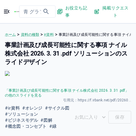
お役立ち記
掲載リクエス
事
ト
>
>
>
ホーム
資料の種類
ir資料
事業計画及び成長可能性に関する事項 ナイル株式会社
事業計画及び成長可能性に関する事項 ナイル
株式会社 2026. 3. 31 .pdf ソリューションのス
ライドデザイン
「
事業計画及び成長可能性に関する事項 ナイル株式会社 2026. 3. 31 .pdf
」
の他のスライドを見る
引用元：
https://f.irbank.net/pdf/20260331/140120260331594011.pdf
#
ir資料
#
オレンジ
#
サイクル図
#
ソリューション
お気に入り
保存
#
ビジネスモデル
#
図解
#
概念図・コンセプト
#
緑