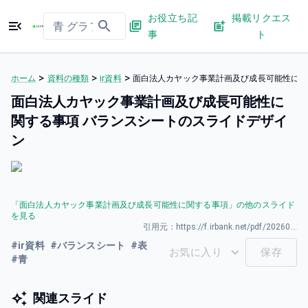
お役立ち記
掲載リクエス
事
ト
>
>
>
ホーム
資料の種類
ir資料
面白法人カヤック事業計画及び成長可能性に関
面白法人カヤック事業計画及び成長可能性に
関する事項 バランスシートのスライドデザイ
ン
「
面白法人カヤック事業計画及び成長可能性に関する事項
」の他のスライド
を見る
引用元：
https://f.irbank.net/pdf/20260331/140120260325589001.pdf
#
ir資料
#
バランスシート
#
表
お気に入り
保存
#
青
関連スライド