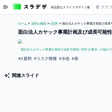
高品質なスライドデザイン集
>
>
>
ホーム
資料の種類
ir資料
面白法人カヤック事業計画及び成長
面白法人カヤック事業計画及び成長可能性
「
面白法人カヤック事業計画及び成長可能性に関する事項
」の他の
#
ir資料
#
リスク情報
#
水色
#
表
関連スライド