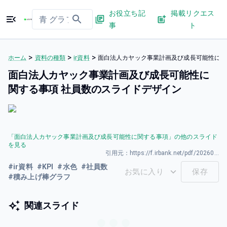
お役立ち記
掲載リクエス
事
ト
>
>
>
ホーム
資料の種類
ir資料
面白法人カヤック事業計画及び成長可能性に関
面白法人カヤック事業計画及び成長可能性に
関する事項 社員数のスライドデザイン
「
面白法人カヤック事業計画及び成長可能性に関する事項
」の他のスライド
を見る
引用元：
https://f.irbank.net/pdf/20260331/140120260325589001.pdf
#
ir資料
#
KPI
#
水色
#
社員数
お気に入り
保存
#
積み上げ棒グラフ
関連スライド