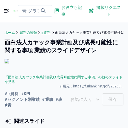
お役立ち記
掲載リクエス
事
ト
>
>
>
ホーム
資料の種類
ir資料
面白法人カヤック事業計画及び成長可能性に関
面白法人カヤック事業計画及び成長可能性に
関する事項 業績のスライドデザイン
「
面白法人カヤック事業計画及び成長可能性に関する事項
」の他のスライド
を見る
引用元：
https://f.irbank.net/pdf/20260331/140120260325589001.pdf
#
ir資料
#
KPI
お気に入り
保存
#
セグメント別業績
#
業績
#
表
#
青
関連スライド