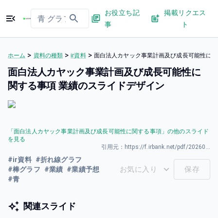
お役立ち記
掲載リクエス
事
ト
>
>
>
ホーム
資料の種類
ir資料
面白法人カヤック事業計画及び成長可能性に関
面白法人カヤック事業計画及び成長可能性に
関する事項 業績のスライドデザイン
「
面白法人カヤック事業計画及び成長可能性に関する事項
」の他のスライド
を見る
引用元：
https://f.irbank.net/pdf/20260331/140120260325589001.pdf
#
ir資料
#
折れ線グラフ
お気に入り
保存
#
棒グラフ
#
業績
#
業績予想
#
青
関連スライド