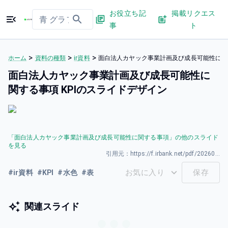
お役立ち記
掲載リクエス
事
ト
>
>
>
ホーム
資料の種類
ir資料
面白法人カヤック事業計画及び成長可能性に関す
面白法人カヤック事業計画及び成長可能性に
関する事項 KPIのスライドデザイン
「
面白法人カヤック事業計画及び成長可能性に関する事項
」の他のスライド
を見る
引用元：
https://f.irbank.net/pdf/20260331/140120260325589001.pdf
お気に入り
保存
#
ir資料
#
KPI
#
水色
#
表
関連スライド