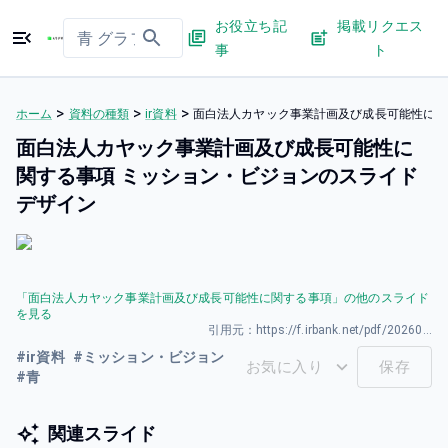
お役立ち記
掲載リクエス
事
ト
>
>
>
ホーム
資料の種類
ir資料
面白法人カヤック事業計画及び成長可能性に関
面白法人カヤック事業計画及び成長可能性に
関する事項 ミッション・ビジョンのスライド
デザイン
「
面白法人カヤック事業計画及び成長可能性に関する事項
」の他のスライド
を見る
引用元：
https://f.irbank.net/pdf/20260331/140120260325589001.pdf
#
ir資料
#
ミッション・ビジョン
お気に入り
保存
#
青
関連スライド