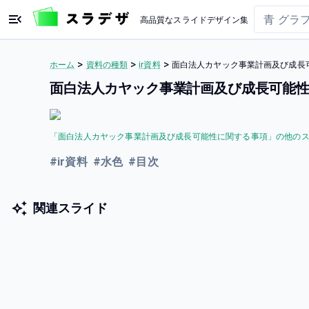
高品質なスライドデザイン集
>
>
>
ホーム
資料の種類
ir資料
面白法人カヤック事業計画及び成長
面白法人カヤック事業計画及び成長可能性
「
面白法人カヤック事業計画及び成長可能性に関する事項
」の他の
#
ir資料
#
水色
#
目次
関連スライド