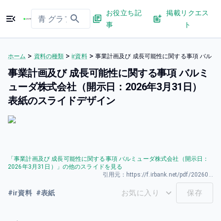
お役立ち記
掲載リクエス
事
ト
>
>
>
ホーム
資料の種類
ir資料
事業計画及び 成長可能性に関する事項 バルミュ
事業計画及び 成長可能性に関する事項 バルミ
ューダ株式会社（開示日：2026年3月31日）
表紙のスライドデザイン
「
事業計画及び 成長可能性に関する事項 バルミューダ株式会社（開示日：
2026年3月31日）
」の他のスライドを見る
引用元：
https://f.irbank.net/pdf/20260331/140120260319585769.pdf
お気に入り
保存
#
ir資料
#
表紙