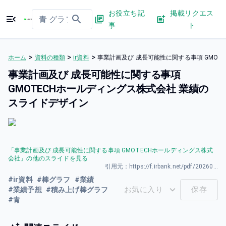
お役立ち記
掲載リクエス
事
ト
>
>
>
ホーム
資料の種類
ir資料
事業計画及び 成長可能性に関する事項 GMOT
事業計画及び 成長可能性に関する事項
GMOTECHホールディングス株式会社 業績の
スライドデザイン
「
事業計画及び 成長可能性に関する事項 GMOTECHホールディングス株式
会社
」の他のスライドを見る
引用元：
https://f.irbank.net/pdf/20260331/140120260331594489.pdf
#
ir資料
#
棒グラフ
#
業績
お気に入り
保存
#
業績予想
#
積み上げ棒グラフ
#
青