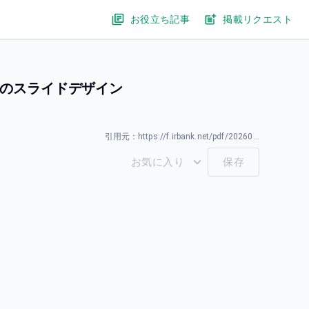
お役立ち記事
掲載リクエスト
覧のスライドデザイン
引用元：
https://f.irbank.net/pdf/20260331/140120260331594489.pdf
お気に入り
保存