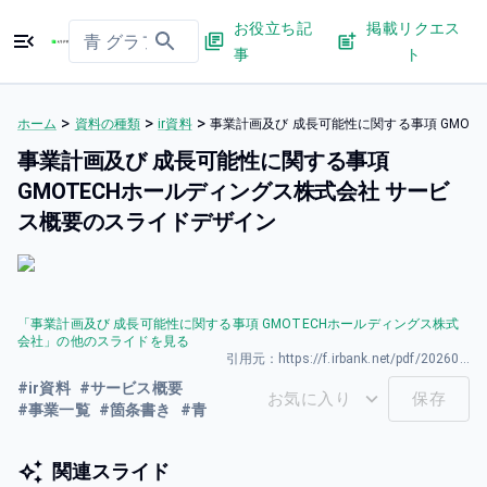
お役立ち記
掲載リクエス
事
ト
>
>
>
ホーム
資料の種類
ir資料
事業計画及び 成長可能性に関する事項 GMO
事業計画及び 成長可能性に関する事項
GMOTECHホールディングス株式会社 サービ
ス概要のスライドデザイン
「
事業計画及び 成長可能性に関する事項 GMOTECHホールディングス株式
会社
」の他のスライドを見る
引用元：
https://f.irbank.net/pdf/20260331/140120260331594489.pdf
#
ir資料
#
サービス概要
お気に入り
保存
#
事業一覧
#
箇条書き
#
青
関連スライド