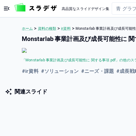
高品質なスライドデザイン集
>
>
>
ホーム
資料の種類
ir資料
Monstarlab 事業計画及び成長可
Monstarlab 事業計画及び成長可能性に
「
Monstarlab 事業計画及び成長可能性に 関する事項.pdf
」の他のス
#
ir資料
#
ソリューション
#
ニーズ・課題
#
成長戦
関連スライド