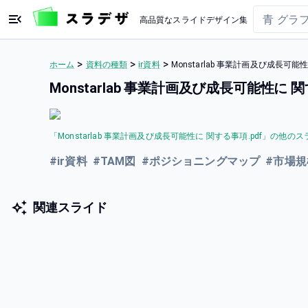
高品質なスライドデザイン集
>
>
>
ホーム
資料の種類
ir資料
Monstarlab 事業計画及び成長可
Monstarlab 事業計画及び成長可能性に
「
Monstarlab 事業計画及び成長可能性に 関する事項.pdf
」の他のス
#
ir資料
#
TAM図
#
ポジショニングマップ
#
市場規
関連スライド