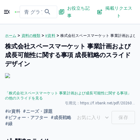
お役立ち記
掲載リクエス
事
ト
>
>
>
ホーム
資料の種類
ir資料
株式会社スペースマーケット 事業計画および
株式会社スペースマーケット 事業計画および
成⻑可能性に関する事項 成長戦略のスライド
デザイン
「
株式会社スペースマーケット 事業計画および成⻑可能性に関する事項
」
の他のスライドを見る
引用元：
https://f.irbank.net/pdf/20260331/140120260331594348.pdf
#
ir資料
#
ニーズ・課題
お気に入り
保存
#
ビフォー・アフター
#
成長戦略
#
緑