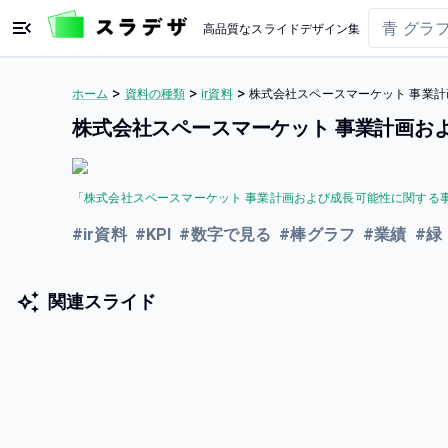
高品質なスライドデザイン集
>
>
>
ホーム
資料の種類
ir資料
株式会社スペースマーケット 事業計
株式会社スペースマーケット 事業計画およ
「
株式会社スペースマーケット 事業計画および成⻑可能性に関する
#
ir資料
#
KPI
#
数字で見る
#
棒グラフ
#
業績
#
緑
関連スライド