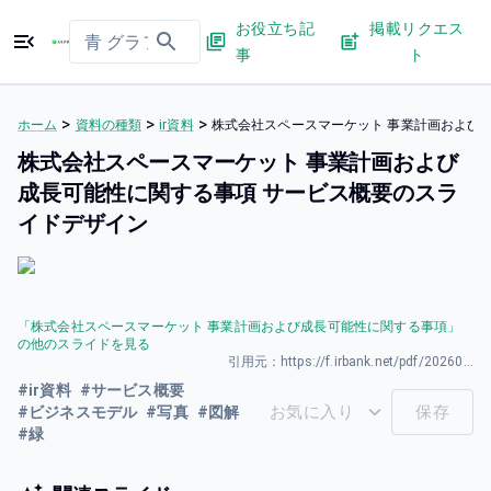
お役立ち記
掲載リクエス
事
ト
>
>
>
ホーム
資料の種類
ir資料
株式会社スペースマーケット 事業計画および
株式会社スペースマーケット 事業計画および
成⻑可能性に関する事項 サービス概要のスラ
イドデザイン
「
株式会社スペースマーケット 事業計画および成⻑可能性に関する事項
」
の他のスライドを見る
引用元：
https://f.irbank.net/pdf/20260331/140120260331594348.pdf
#
ir資料
#
サービス概要
お気に入り
保存
#
ビジネスモデル
#
写真
#
図解
#
緑