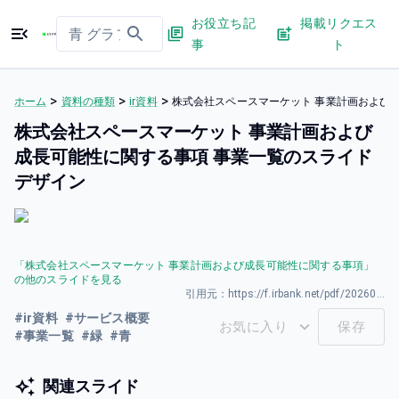
お役立ち記
掲載リクエス
事
ト
>
>
>
ホーム
資料の種類
ir資料
株式会社スペースマーケット 事業計画および
株式会社スペースマーケット 事業計画および
成⻑可能性に関する事項 事業一覧のスライド
デザイン
「
株式会社スペースマーケット 事業計画および成⻑可能性に関する事項
」
の他のスライドを見る
引用元：
https://f.irbank.net/pdf/20260331/140120260331594348.pdf
#
ir資料
#
サービス概要
お気に入り
保存
#
事業一覧
#
緑
#
青
関連スライド