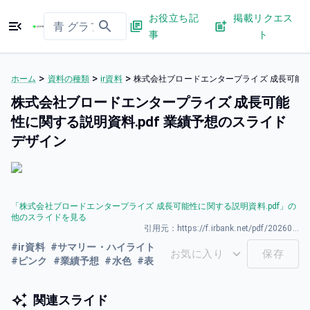
お役立ち記
掲載リクエス
事
ト
>
>
>
ホーム
資料の種類
ir資料
株式会社ブロードエンタープライズ 成長可能性
株式会社ブロードエンタープライズ 成長可能
性に関する説明資料.pdf 業績予想のスライド
デザイン
「
株式会社ブロードエンタープライズ 成長可能性に関する説明資料.pdf
」の
他のスライドを見る
引用元：
https://f.irbank.net/pdf/20260331/140120260331594346.pdf
#
ir資料
#
サマリー・ハイライト
お気に入り
保存
#
ピンク
#
業績予想
#
水色
#
表
関連スライド