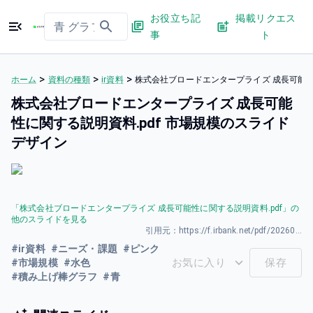
お役立ち記
掲載リクエス
事
ト
>
>
>
ホーム
資料の種類
ir資料
株式会社ブロードエンタープライズ 成長可能性
株式会社ブロードエンタープライズ 成長可能
性に関する説明資料.pdf 市場規模のスライド
デザイン
「
株式会社ブロードエンタープライズ 成長可能性に関する説明資料.pdf
」の
他のスライドを見る
引用元：
https://f.irbank.net/pdf/20260331/140120260331594346.pdf
#
ir資料
#
ニーズ・課題
#
ピンク
お気に入り
保存
#
市場規模
#
水色
#
積み上げ棒グラフ
#
青