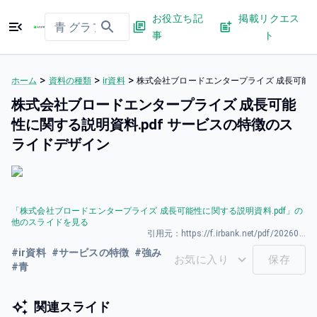
お役立ち記
掲載リクエス
事
ト
>
>
>
ホーム
資料の種類
ir資料
株式会社ブロードエンタープライズ 成長可能性
株式会社ブロードエンタープライズ 成長可能
性に関する説明資料.pdf サービスの特徴のス
ライドデザイン
「
株式会社ブロードエンタープライズ 成長可能性に関する説明資料.pdf
」の
他のスライドを見る
引用元：
https://f.irbank.net/pdf/20260331/140120260331594346.pdf
#
ir資料
#
サービスの特徴
#
強み
お気に入り
保存
#
青
関連スライド