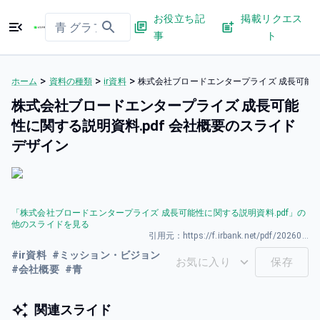
お役立ち記
掲載リクエス
事
ト
>
>
>
ホーム
資料の種類
ir資料
株式会社ブロードエンタープライズ 成長可能性
株式会社ブロードエンタープライズ 成長可能
性に関する説明資料.pdf 会社概要のスライド
デザイン
「
株式会社ブロードエンタープライズ 成長可能性に関する説明資料.pdf
」の
他のスライドを見る
引用元：
https://f.irbank.net/pdf/20260331/140120260331594346.pdf
#
ir資料
#
ミッション・ビジョン
お気に入り
保存
#
会社概要
#
青
関連スライド