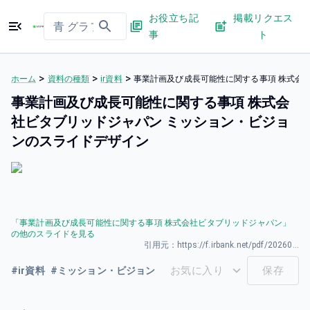
お役立ち記
掲載リクエス
事
ト
>
>
>
ホーム
資料の種類
ir資料
事業計画及び成長可能性に関する事項 株式会
事業計画及び成長可能性に関する事項 株式会
社ビタブリッドジャパン ミッション・ビジョ
ンのスライドデザイン
「
事業計画及び成長可能性に関する事項 株式会社ビタブリッドジャパン
」
の他のスライドを見る
引用元：
https://f.irbank.net/pdf/20260402/140120260331594246.pdf
お気に入り
保存
#
ir資料
#
ミッション・ビジョン