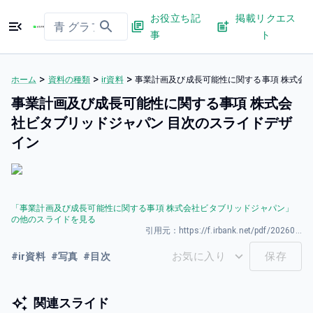
お役立ち記
掲載リクエス
事
ト
>
>
>
ホーム
資料の種類
ir資料
事業計画及び成長可能性に関する事項 株式会
事業計画及び成長可能性に関する事項 株式会
社ビタブリッドジャパン 目次のスライドデザ
イン
「
事業計画及び成長可能性に関する事項 株式会社ビタブリッドジャパン
」
の他のスライドを見る
引用元：
https://f.irbank.net/pdf/20260402/140120260331594246.pdf
お気に入り
保存
#
ir資料
#
写真
#
目次
関連スライド