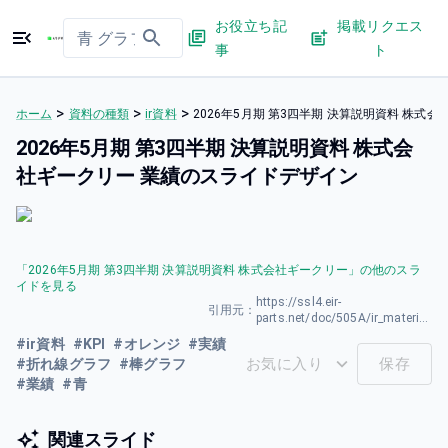
お役立ち記
掲載リクエス
事
ト
>
>
>
ホーム
資料の種類
ir資料
2026年5月期 第3四半期 決算説明資料 株式
2026年5月期 第3四半期 決算説明資料 株式会
社ギークリー 業績のスライドデザイン
「
2026年5月期 第3四半期 決算説明資料 株式会社ギークリー
」の他のスラ
イドを見る
https://ssl4.eir-
引用元：
parts.net/doc/505A/ir_material_for_fiscal_ym/201723/00.pdf
#
ir資料
#
KPI
#
オレンジ
#
実績
お気に入り
保存
#
折れ線グラフ
#
棒グラフ
#
業績
#
青
関連スライド