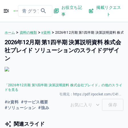
お役立ち記
掲載リクエス
事
ト
>
>
>
ホーム
資料の種類
ir資料
2026年12⽉期 第1四半期 決算説明資料 
2026年12⽉期 第1四半期 決算説明資料 株式会
社プレイド ソリューションのスライドデザイ
ン
「
2026年12⽉期 第1四半期 決算説明資料 株式会社プレイド
」の他のスライ
ドを見る
引用元：
https://pdf.irpocket.com/C4165/YpwX/Ivp2/XoIf.pdf
#
ir資料
#
サービス概要
お気に入り
保存
#
ソリューション
#
強み
関連スライド