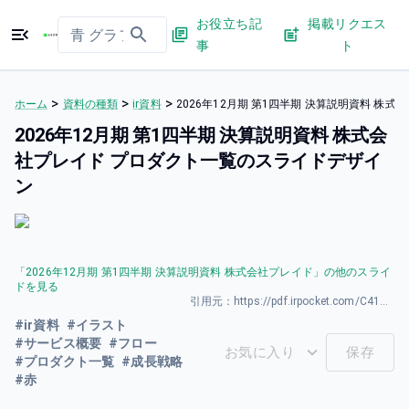
お役立ち記
掲載リクエス
事
ト
>
>
>
ホーム
資料の種類
ir資料
2026年12⽉期 第1四半期 決算説明資料 
2026年12⽉期 第1四半期 決算説明資料 株式会
社プレイド プロダクト一覧のスライドデザイ
ン
「
2026年12⽉期 第1四半期 決算説明資料 株式会社プレイド
」の他のスライ
ドを見る
引用元：
https://pdf.irpocket.com/C4165/YpwX/Ivp2/XoIf.pdf
#
ir資料
#
イラスト
#
サービス概要
#
フロー
お気に入り
保存
#
プロダクト一覧
#
成長戦略
#
赤