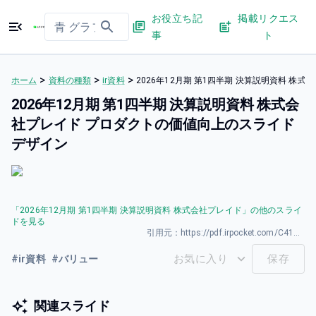
お役立ち記
掲載リクエス
事
ト
>
>
>
ホーム
資料の種類
ir資料
2026年12⽉期 第1四半期 決算説明資料 
2026年12⽉期 第1四半期 決算説明資料 株式会
社プレイド プロダクトの価値向上のスライド
デザイン
「
2026年12⽉期 第1四半期 決算説明資料 株式会社プレイド
」の他のスライ
ドを見る
引用元：
https://pdf.irpocket.com/C4165/YpwX/Ivp2/XoIf.pdf
お気に入り
保存
#
ir資料
#
バリュー
関連スライド