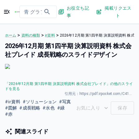
お役立ち記
掲載リクエス
事
ト
>
>
>
ホーム
資料の種類
ir資料
2026年12⽉期 第1四半期 決算説明資料 株
2026年12⽉期 第1四半期 決算説明資料 株式会
社プレイド 成長戦略のスライドデザイン
「
2026年12⽉期 第1四半期 決算説明資料 株式会社プレイド
」の他のスライ
ドを見る
引用元：
https://pdf.irpocket.com/C4165/YpwX/Ivp2/XoIf.pdf
#
ir資料
#
ソリューション
#
写真
お気に入り
保存
#
図解
#
成長戦略
#
水色
#
緑
#
赤
関連スライド