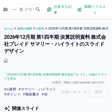
お役立ち記
掲載リクエス
事
ト
>
>
>
ホーム
資料の種類
ir資料
2026年12⽉期 第1四半期 決算説明資料 
2026年12⽉期 第1四半期 決算説明資料 株式会
社プレイド サマリー・ハイライトのスライド
デザイン
「
2026年12⽉期 第1四半期 決算説明資料 株式会社プレイド
」の他のスライ
ドを見る
引用元：
https://pdf.irpocket.com/C4165/YpwX/Ivp2/XoIf.pdf
#
ir資料
#
サマリー・ハイライト
お気に入り
保存
#
ポイント
#
箇条書き
#
赤
関連スライド