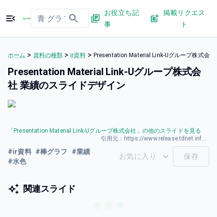
お役立ち記
掲載リクエス
事
ト
>
>
>
ホーム
資料の種類
ir資料
Presentation Material Link-Uグルー
Presentation Material Link-Uグループ株式会
社 業績のスライドデザイン
「
Presentation Material Link-Uグループ株式会社
」の他のスライドを見る
引用元：
https://www.release.tdnet.info/inbs/140120260316582737.pdf
#
ir資料
#
棒グラフ
#
業績
お気に入り
保存
#
水色
関連スライド