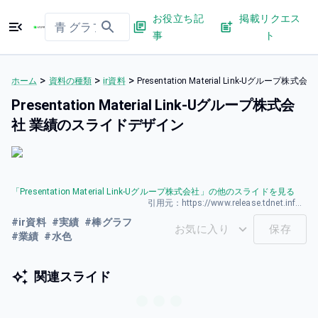
お役立ち記
掲載リクエス
事
ト
>
>
>
ホーム
資料の種類
ir資料
Presentation Material Link-Uグルー
Presentation Material Link-Uグループ株式会
社 業績のスライドデザイン
「
Presentation Material Link-Uグループ株式会社
」の他のスライドを見る
引用元：
https://www.release.tdnet.info/inbs/140120260316582737.pdf
#
ir資料
#
実績
#
棒グラフ
お気に入り
保存
#
業績
#
水色
関連スライド