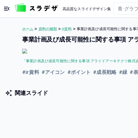
高品質なスライドデザイン集
>
>
>
ホーム
資料の種類
ir資料
事業計画及び成長可能性に関する事項 
事業計画及び成長可能性に関する事項 アラ
「
事業計画及び成長可能性に関する事項 アライドアーキテクツ株式会社 
#
ir資料
#
アイコン
#
ポイント
#
成長戦略
#
緑
#
関連スライド