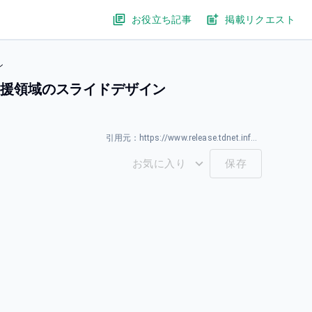
お役立ち記事
掲載リクエスト
ン
用支援領域のスライドデザイン
引用元：
https://www.release.tdnet.info/inbs/140120260317583734.pdf
お気に入り
保存