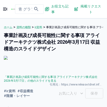
お役立ち記
掲載リクエス
事
ト
>
>
>
ホーム
資料の種類
ir資料
事業計画及び成長可能性に関する事項 アライドア
事業計画及び成長可能性に関する事項 アライ
ドアーキテクツ株式会社 2026年3月17日 収益
構造のスライドデザイン
「
事業計画及び成長可能性に関する事項 アライドアーキテクツ株式会社
2026年3月17日
」の他のスライドを見る
引用元：
https://www.release.tdnet.info/inbs/140120260317583734.pdf
#
ir資料
#
収益構造
お気に入り
保存
#
階層・レイヤー