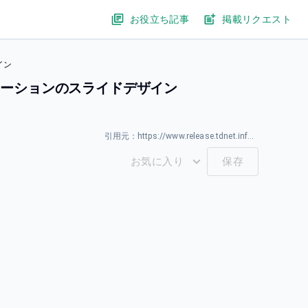
お役立ち記事
掲載リクエスト
イン
リューションのスライドデザイン
引用元：
https://www.release.tdnet.info/inbs/140120260317583734.pdf
お気に入り
保存