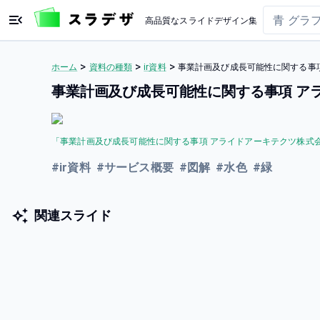
高品質なスライドデザイン集
>
>
>
ホーム
資料の種類
ir資料
事業計画及び成長可能性に関する事項
事業計画及び成長可能性に関する事項 アラ
「
事業計画及び成長可能性に関する事項 アライドアーキテクツ株式会社 
#
ir資料
#
サービス概要
#
図解
#
水色
#
緑
関連スライド