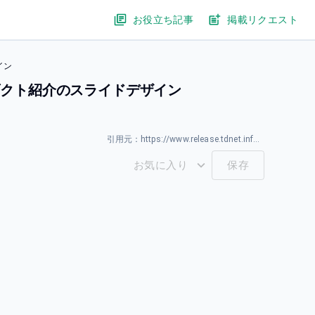
お役立ち記事
掲載リクエスト
イン
ロダクト紹介のスライドデザイン
引用元：
https://www.release.tdnet.info/inbs/140120260317583734.pdf
お気に入り
保存