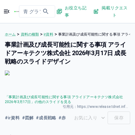
お役立ち記
掲載リクエス
事
ト
>
>
>
ホーム
資料の種類
ir資料
事業計画及び成長可能性に関する事項 アライドア
事業計画及び成長可能性に関する事項 アライ
ドアーキテクツ株式会社 2026年3月17日 成長
戦略のスライドデザイン
「
事業計画及び成長可能性に関する事項 アライドアーキテクツ株式会社
2026年3月17日
」の他のスライドを見る
引用元：
https://www.release.tdnet.info/inbs/140120260317583734.pdf
お気に入り
保存
#
ir資料
#
図解
#
成長戦略
#
赤