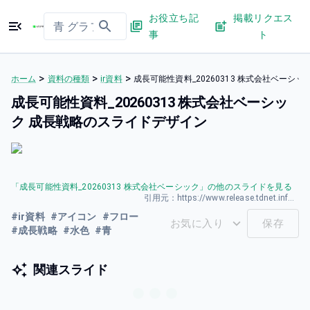
お役立ち記
掲載リクエス
事
ト
>
>
>
ホーム
資料の種類
ir資料
成長可能性資料_20260313 株式会社ベーシ
成長可能性資料_20260313 株式会社ベーシッ
ク 成長戦略のスライドデザイン
「
成長可能性資料_20260313 株式会社ベーシック
」の他のスライドを見る
引用元：
https://www.release.tdnet.info/inbs/140120260323587016.pdf
#
ir資料
#
アイコン
#
フロー
お気に入り
保存
#
成長戦略
#
水色
#
青
関連スライド