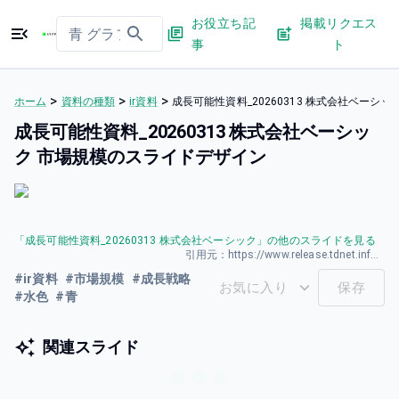
お役立ち記
掲載リクエス
事
ト
>
>
>
ホーム
資料の種類
ir資料
成長可能性資料_20260313 株式会社ベーシ
成長可能性資料_20260313 株式会社ベーシッ
ク 市場規模のスライドデザイン
「
成長可能性資料_20260313 株式会社ベーシック
」の他のスライドを見る
引用元：
https://www.release.tdnet.info/inbs/140120260323587016.pdf
#
ir資料
#
市場規模
#
成長戦略
お気に入り
保存
#
水色
#
青
関連スライド