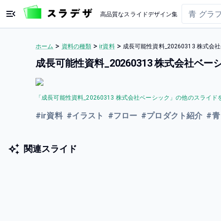
高品質なスライドデザイン集
>
>
>
ホーム
資料の種類
ir資料
成長可能性資料_20260313 株
成長可能性資料_20260313 株式会社
「
成長可能性資料_20260313 株式会社ベーシック
」の他のスライド
#
ir資料
#
イラスト
#
フロー
#
プロダクト紹介
#
青
関連スライド