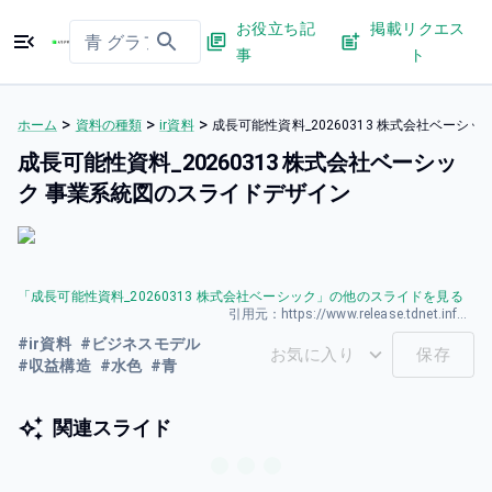
お役立ち記
掲載リクエス
事
ト
>
>
>
ホーム
資料の種類
ir資料
成長可能性資料_20260313 株式会社ベーシ
成長可能性資料_20260313 株式会社ベーシッ
ク 事業系統図のスライドデザイン
「
成長可能性資料_20260313 株式会社ベーシック
」の他のスライドを見る
引用元：
https://www.release.tdnet.info/inbs/140120260323587016.pdf
#
ir資料
#
ビジネスモデル
お気に入り
保存
#
収益構造
#
水色
#
青
関連スライド