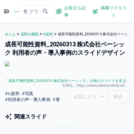
お役立ち記
掲載リクエス
事
ト
>
>
>
ホーム
資料の種類
ir資料
成長可能性資料_20260313 株式会社ベー
成長可能性資料_20260313 株式会社ベーシッ
ク 利用者の声・導入事例のスライドデザイン
「
成長可能性資料_20260313 株式会社ベーシック
」の他のスライドを見る
引用元：
https://www.release.tdnet.info/inbs/140120260323587016.pdf
#
ir資料
#
写真
お気に入り
保存
#
利用者の声・導入事例
#
青
関連スライド