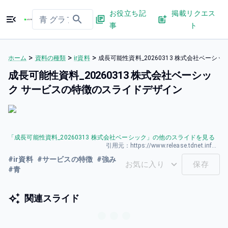
お役立ち記
掲載リクエス
事
ト
>
>
>
ホーム
資料の種類
ir資料
成長可能性資料_20260313 株式会社ベーシ
成長可能性資料_20260313 株式会社ベーシッ
ク サービスの特徴のスライドデザイン
「
成長可能性資料_20260313 株式会社ベーシック
」の他のスライドを見る
引用元：
https://www.release.tdnet.info/inbs/140120260323587016.pdf
#
ir資料
#
サービスの特徴
#
強み
お気に入り
保存
#
青
関連スライド