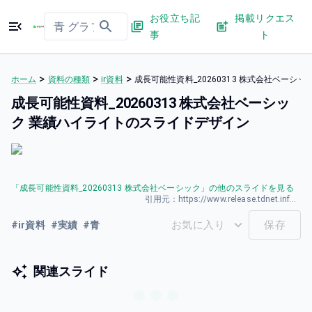
お役立ち記
掲載リクエス
事
ト
>
>
>
ホーム
資料の種類
ir資料
成長可能性資料_20260313 株式会社ベーシ
成長可能性資料_20260313 株式会社ベーシッ
ク 業績ハイライトのスライドデザイン
「
成長可能性資料_20260313 株式会社ベーシック
」の他のスライドを見る
引用元：
https://www.release.tdnet.info/inbs/140120260323587016.pdf
お気に入り
保存
#
ir資料
#
実績
#
青
関連スライド