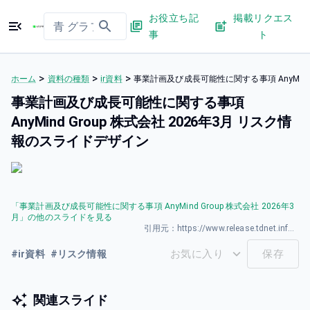
お役立ち記
掲載リクエス
事
ト
>
>
>
ホーム
資料の種類
ir資料
事業計画及び成⻑可能性に関する事項 AnyMind
事業計画及び成⻑可能性に関する事項
AnyMind Group 株式会社 2026年3⽉ リスク情
報のスライドデザイン
「
事業計画及び成⻑可能性に関する事項 AnyMind Group 株式会社 2026年3
⽉
」の他のスライドを見る
引用元：
https://www.release.tdnet.info/inbs/140120260325588954.pdf
お気に入り
保存
#
ir資料
#
リスク情報
関連スライド